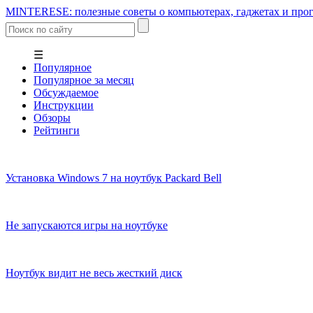
MINTERESE: полезные советы о компьютерах, гаджетах и прог
☰
Популярное
Популярное за месяц
Обсуждаемое
Инструкции
Обзоры
Рейтинги
Установка Windows 7 на ноутбук Packard Bell
Не запускаются игры на ноутбуке
Ноутбук видит не весь жесткий диск