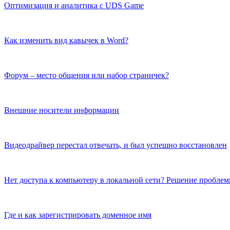
Оптимизация и аналитика с UDS Game
Как изменить вид кавычек в Word?
Форум – место общения или набор страничек?
Внешние носители информации
Видеодрайвер перестал отвечать, и был успешно восстановлен
Нет доступа к компьютеру в локальной сети? Решение пробле
Где и как зарегистрировать доменное имя